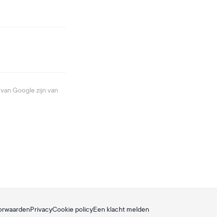
van Google zijn van
orwaarden
Privacy
Cookie policy
Een klacht melden