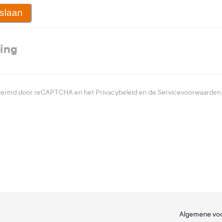
slaan
ring
chermd door reCAPTCHA en het
Privacybeleid
en de
Servicevoorwaarden
Algemene vo